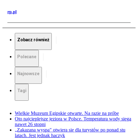
rp.pl
Zobacz również
Polecane
Najnowsze
Tagi
Wielkie Muzeum Egipskie otwarte. Na razie na próbę
Oto najcieplejsze jeziora w Polsce. Temperatura wody sięga
nawet 26 stopni
„Zakazana wyspa" otwiera się dla turystów po ponad stu
latach. Jest jednak haczyk