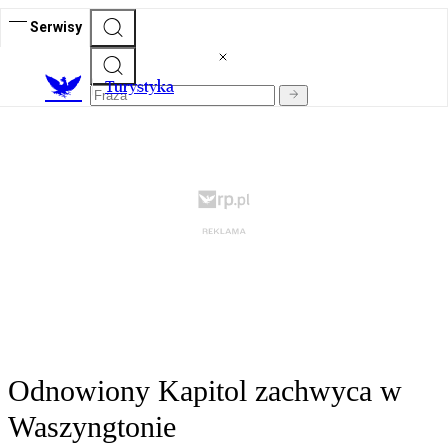
Serwisy
T
urystyka
Odnowiony Kapitol zachwyca w
Waszyngtonie