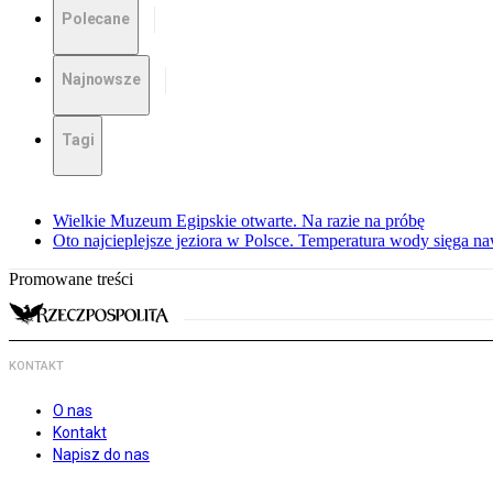
Polecane
Najnowsze
Tagi
Wielkie Muzeum Egipskie otwarte. Na razie na próbę
Oto najcieplejsze jeziora w Polsce. Temperatura wody sięga na
Promowane treści
KONTAKT
O nas
Kontakt
Napisz do nas