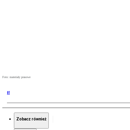
Foto: materiały prasowe
ff
Zobacz również