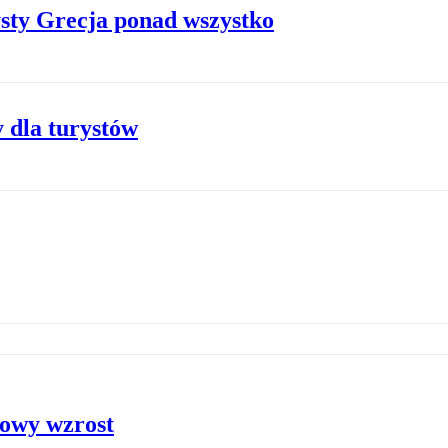
ysty Grecja ponad wszystko
 dla turystów
rowy wzrost