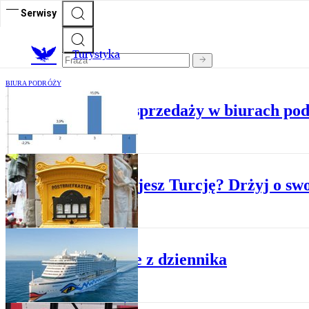
Serwisy
T
urystyka
BIURA PODRÓŻY
PZOT: Tąpnięcie sprzedaży w biurach po
BIURA PODRÓŻY
Sprzedajesz Turcję? Drżyj o swo
BIURA PODRÓŻY
Wakacje z dziennika
BIURA PODRÓŻY