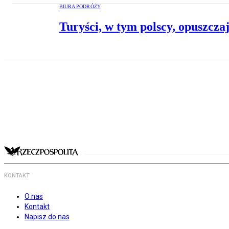
BIURA PODRÓŻY
Turyści, w tym polscy, opuszcz
KONTAKT
O nas
Kontakt
Napisz do nas