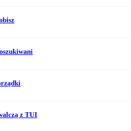
obisz
 oszukiwani
orządki
walczą z TUI