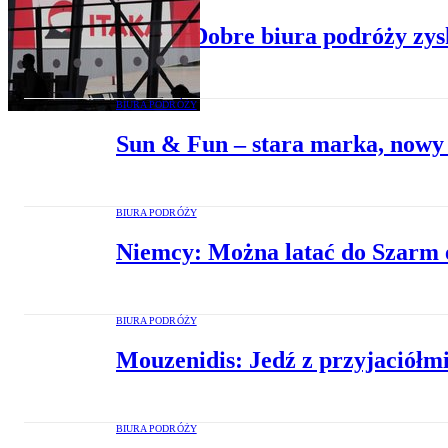
Betlej: Dobre biura podróży zys
BIURA PODRÓŻY
Sun & Fun – stara marka, nowy 
BIURA PODRÓŻY
Niemcy: Można latać do Szarm 
BIURA PODRÓŻY
Mouzenidis: Jedź z przyjaciółmi 
BIURA PODRÓŻY