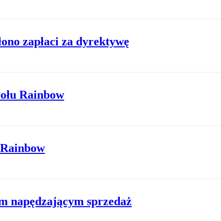
łono zapłaci za dyrektywę
połu Rainbow
w Rainbow
em napędzającym sprzedaż