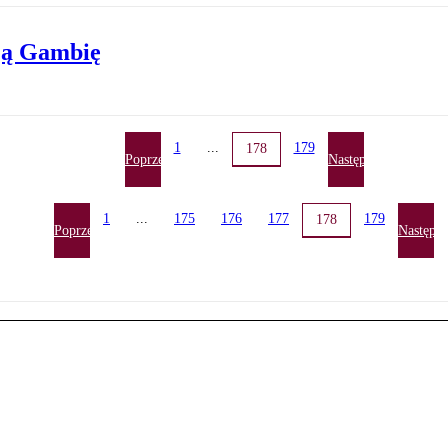
ają Gambię
1
...
179
178
Poprzednia
Następna
1
...
175
176
177
179
178
Poprzednia
Następn