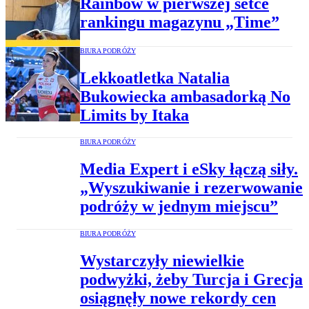
Rainbow w pierwszej setce
rankingu magazynu „Time”
BIURA PODRÓŻY
Lekkoatletka Natalia
Bukowiecka ambasadorką No
Limits by Itaka
BIURA PODRÓŻY
Media Expert i eSky łączą siły.
„Wyszukiwanie i rezerwowanie
podróży w jednym miejscu”
BIURA PODRÓŻY
Wystarczyły niewielkie
podwyżki, żeby Turcja i Grecja
osiągnęły nowe rekordy cen