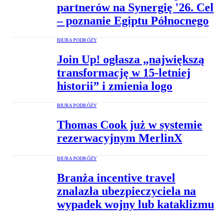
partnerów na Synergię '26. Cel
– poznanie Egiptu Północnego
BIURA PODRÓŻY
Join Up! ogłasza „największą
transformację w 15-letniej
historii” i zmienia logo
BIURA PODRÓŻY
Thomas Cook już w systemie
rezerwacyjnym MerlinX
BIURA PODRÓŻY
Branża incentive travel
znalazła ubezpieczyciela na
wypadek wojny lub kataklizmu