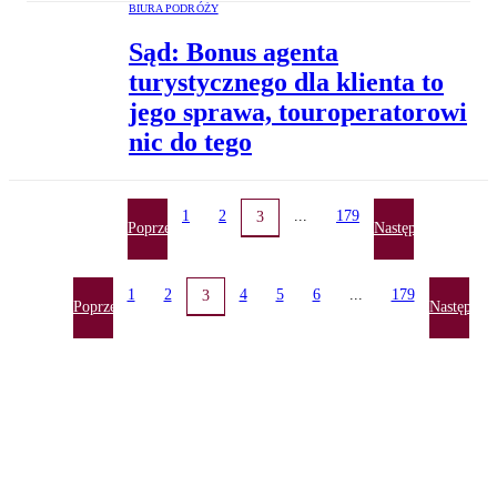
BIURA PODRÓŻY
Sąd: Bonus agenta
turystycznego dla klienta to
jego sprawa, touroperatorowi
nic do tego
1
2
...
179
3
Poprzednia
Następna
1
2
4
5
6
...
179
3
Poprzednia
Następna