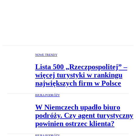
NOWE TRENDY
Lista 500 „Rzeczpospolitej” –
więcej turystyki w rankingu
największych firm w Polsce
BIURA PODRÓŻY
W Niemczech upadło biuro
podróży. Czy agent turystyczny
powinien ostrzec klienta?
BIURA PODRÓŻY