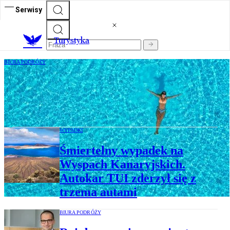
Serwisy
T
urystyka
BIURA PODRÓŻY
Wakacje 2026: Bułgaria plus 100 zł,
Turcja – 180 zł, Egipt – 360 zł, Grecja –
400 złotych
WYPADKI
Śmiertelny wypadek na
Wyspach Kanaryjskich.
Autokar TUI zderzył się z
trzema autami
BIURA PODRÓŻY