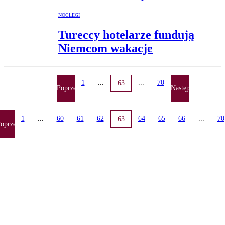
NOCLEGI
Tureccy hotelarze fundują
Niemcom wakacje
1
...
...
70
63
Poprzednia
Następna
1
...
60
61
62
64
65
66
...
70
63
oprzednia