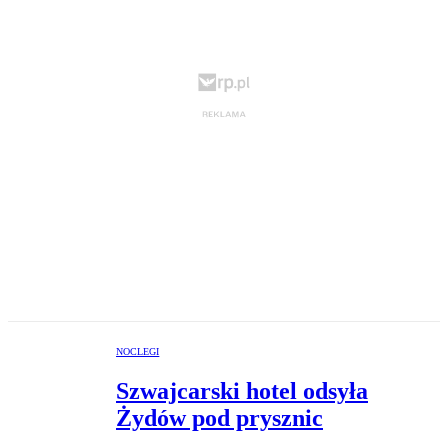
NOCLEGI
Szwajcarski hotel odsyła
Żydów pod prysznic