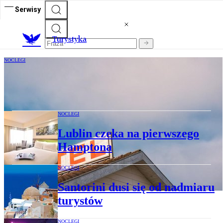
Serwisy
T
urystyka
NOCLEGI
Polskie hotele z mniejszym przychodem
na pokój
NOCLEGI
Lublin czeka na pierwszego
Hamptona
NOCLEGI
Santorini dusi się od nadmiaru
turystów
NOCLEGI