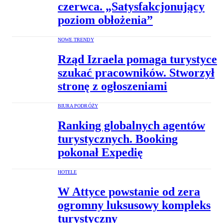
czerwca. „Satysfakcjonujący
poziom obłożenia”
NOWE TRENDY
Rząd Izraela pomaga turystyce
szukać pracowników. Stworzył
stronę z ogłoszeniami
BIURA PODRÓŻY
Ranking globalnych agentów
turystycznych. Booking
pokonał Expedię
HOTELE
W Attyce powstanie od zera
ogromny luksusowy kompleks
turystyczny