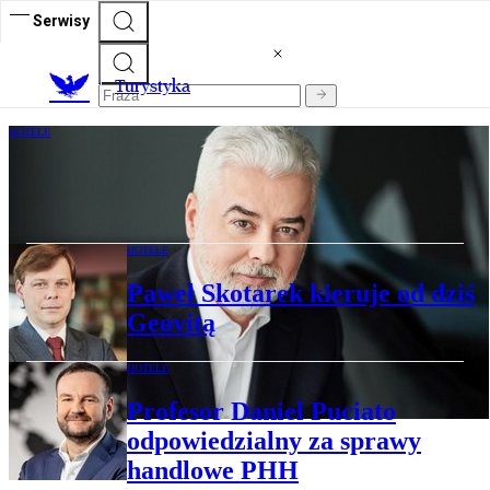
Serwisy
T
urystyka
HOTELE
Polski Holding Hotelowy pozyskał 12
milionów złotych z bonów turystycznych
HOTELE
Paweł Skotarek kieruje od dziś
Geovitą
HOTELE
Profesor Daniel Puciato
odpowiedzialny za sprawy
handlowe PHH