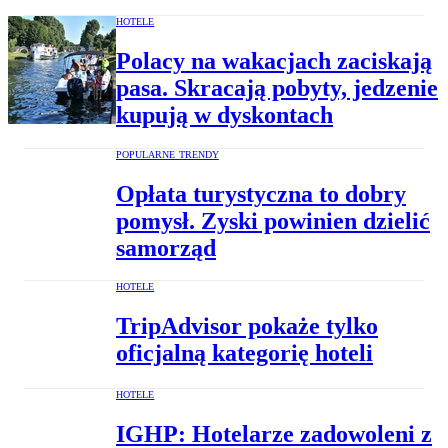
HOTELE
Polacy na wakacjach zaciskają
pasa. Skracają pobyty, jedzenie
kupują w dyskontach
POPULARNE TRENDY
Opłata turystyczna to dobry
pomysł. Zyski powinien dzielić
samorząd
HOTELE
TripAdvisor pokaże tylko
oficjalną kategorię hoteli
HOTELE
IGHP: Hotelarze zadowoleni z