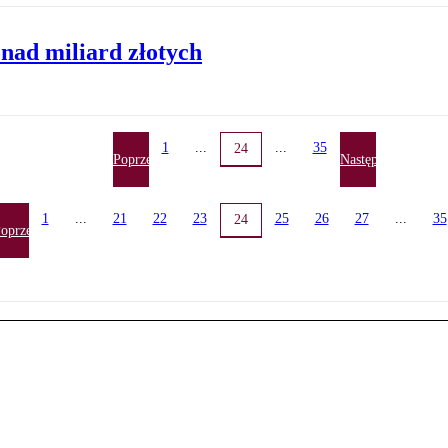
nad miliard złotych
1
...
...
35
24
Poprzednia
Następna
1
...
21
22
23
25
26
27
...
35
24
oprzednia