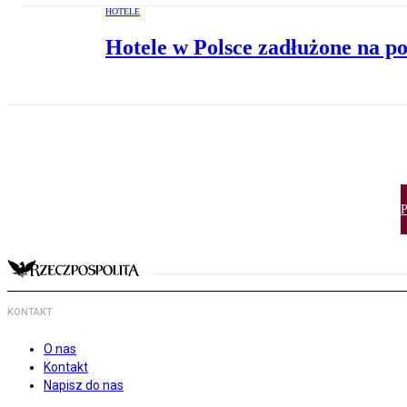
HOTELE
Hotele w Polsce zadłużone na po
P
KONTAKT
O nas
Kontakt
Napisz do nas