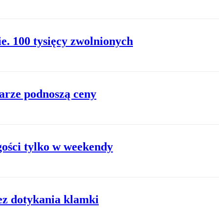
ie. 100 tysięcy zwolnionych
larze podnoszą ceny
gości tylko w weekendy
ez dotykania klamki