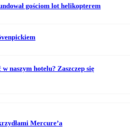
fundował gościom lot helikopterem
övenpickiem
 w naszym hotelu? Zaszczep się
krzydłami Mercure’a