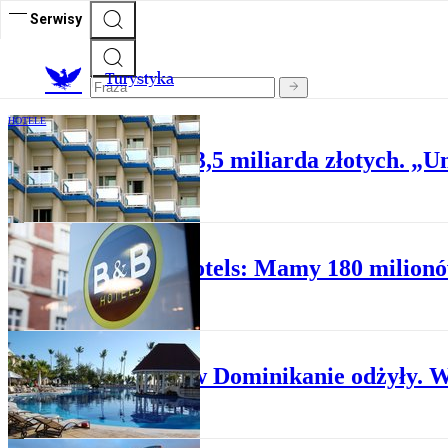
Serwisy
T
urystyka
HOTELE
Hotelarze stracili 3,5 miliarda złotych. 
HOTELE
B&B Hotels: Mamy 180 milionó
HOTELE
Hotele w Dominikanie odżyły. 
HOTELE