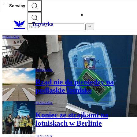
Serwisy
T
urystyka
PRZEJAZDY
IATA krytykuje zakaz wnoszenia do
samolotów laptopów
PRZEJAZDY
Rząd nie da pieniędzy na
podlaskie lotnisko
PRZEJAZDY
Koniec ze strajkami na
lotniskach w Berlinie
PRZEJAZDY