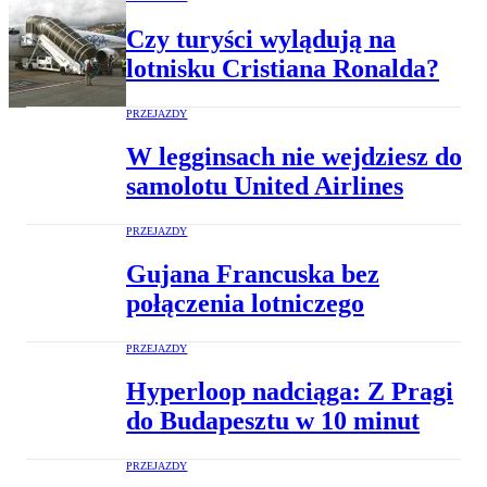
Czy turyści wylądują na
lotnisku Cristiana Ronalda?
PRZEJAZDY
W legginsach nie wejdziesz do
samolotu United Airlines
PRZEJAZDY
Gujana Francuska bez
połączenia lotniczego
PRZEJAZDY
Hyperloop nadciąga: Z Pragi
do Budapesztu w 10 minut
PRZEJAZDY