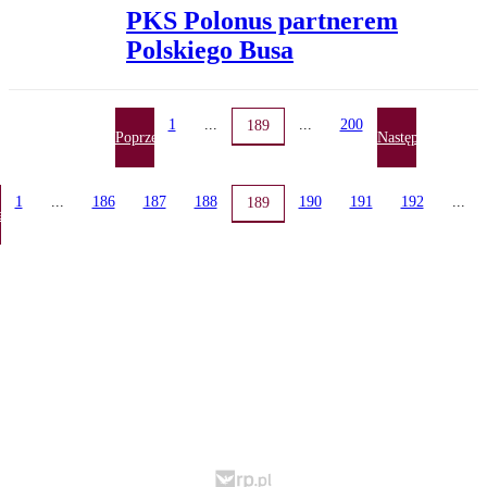
PKS Polonus partnerem
Polskiego Busa
1
...
...
200
189
Poprzednia
Następna
1
...
186
187
188
190
191
192
...
189
ednia