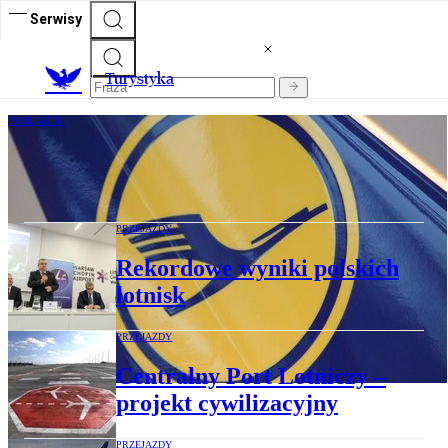
Serwisy
T
urystyka
PRZEJAZDY
Lufthansa: Zysk zmaleje, bo paliwo jest
droższe
PRZEJAZDY
Rekordowe wyniki polskich
lotnisk
PRZEJAZDY
Centralny Port Lotniczy –
projekt cywilizacyjny
PRZEJAZDY