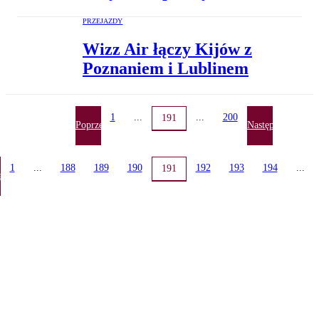
PRZEJAZDY
Wizz Air łączy Kijów z
Poznaniem i Lublinem
1
...
...
200
191
Poprzednia
Następna
1
...
188
189
190
192
193
194
...
191
ednia