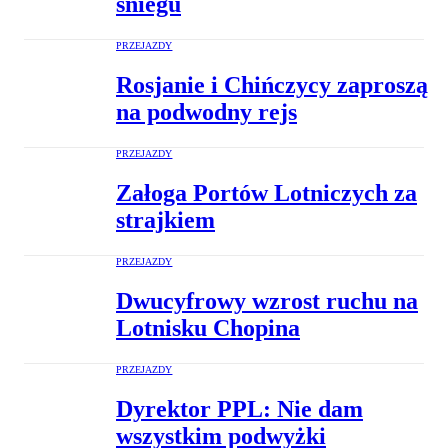
śniegu
PRZEJAZDY
Rosjanie i Chińczycy zaproszą
na podwodny rejs
PRZEJAZDY
Załoga Portów Lotniczych za
strajkiem
PRZEJAZDY
Dwucyfrowy wzrost ruchu na
Lotnisku Chopina
PRZEJAZDY
Dyrektor PPL: Nie dam
wszystkim podwyżki