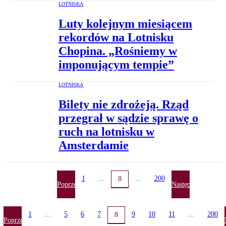
LOTNISKA
Luty kolejnym miesiącem
rekordów na Lotnisku
Chopina. „Rośniemy w
imponującym tempie”
LOTNISKA
Bilety nie zdrożeją. Rząd
przegrał w sądzie sprawę o
ruch na lotnisku w
Amsterdamie
1
...
...
200
8
Poprzednia
Następna
1
...
5
6
7
9
10
11
...
200
8
Poprzednia