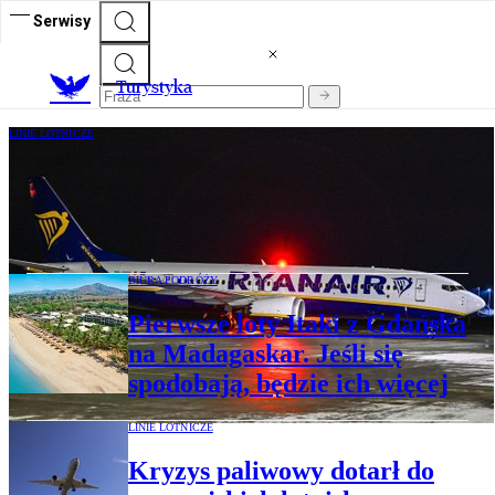
Serwisy
T
urystyka
LINIE LOTNICZE
Kolejny pasażer Ryanaira skazany. 10
miesięcy więzienia za „niewybaczalne
zachowanie”
BIURA PODRÓŻY
Pierwsze loty Itaki z Gdańska
na Madagaskar. Jeśli się
spodobają, będzie ich więcej
LINIE LOTNICZE
Kryzys paliwowy dotarł do