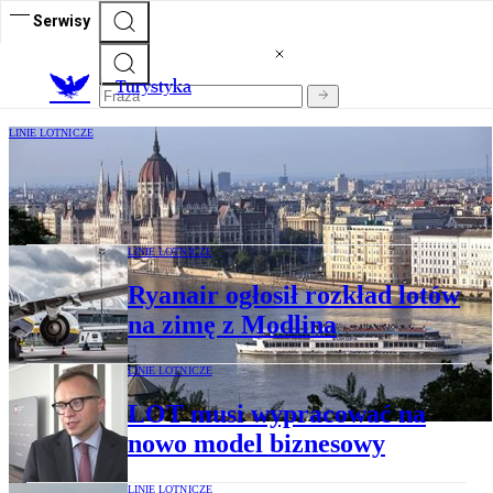
Serwisy
T
urystyka
LINIE LOTNICZE
LOT połączy Wrocław z Budapesztem
LINIE LOTNICZE
Ryanair ogłosił rozkład lotów
na zimę z Modlina
LINIE LOTNICZE
LOT musi wypracować na
nowo model biznesowy
LINIE LOTNICZE