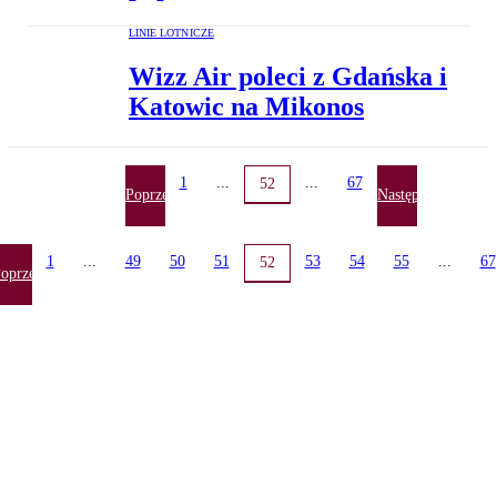
LINIE LOTNICZE
Wizz Air poleci z Gdańska i
Katowic na Mikonos
1
...
...
67
52
Poprzednia
Następna
1
...
49
50
51
53
54
55
...
67
52
oprzednia