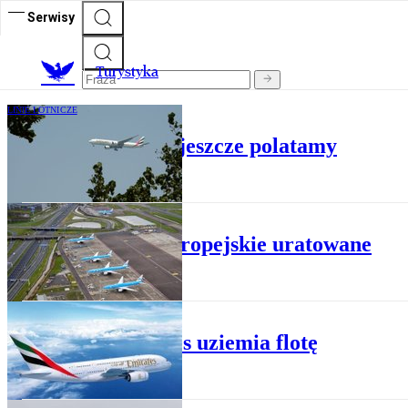
Serwisy
T
urystyka
LINIE LOTNICZE
Emirates: Jednak jeszcze polatamy
LINIE LOTNICZE
Sloty europejskie uratowane
LINIE LOTNICZE
Emirates uziemia flotę
LINIE LOTNICZE