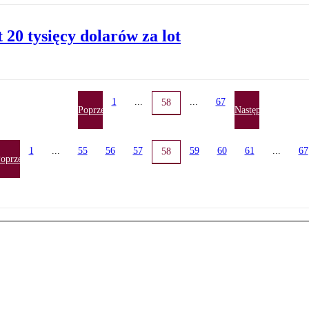
20 tysięcy dolarów za lot
1
...
...
67
58
Poprzednia
Następna
1
...
55
56
57
59
60
61
...
67
58
oprzednia