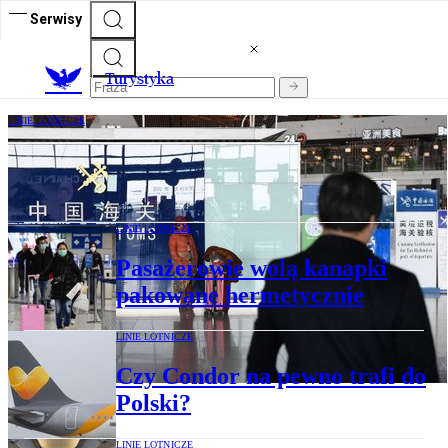
Serwisy
T
urystyka
LINIE LOTNICZE
Chińczycy wesprą linie lotnicze
LINIE LOTNICZE
Pasażerowie wolą kanapki
pakowane hermetycznie
LINIE LOTNICZE
Czy Condor na pewno trafi do
Polski?
LINIE LOTNICZE