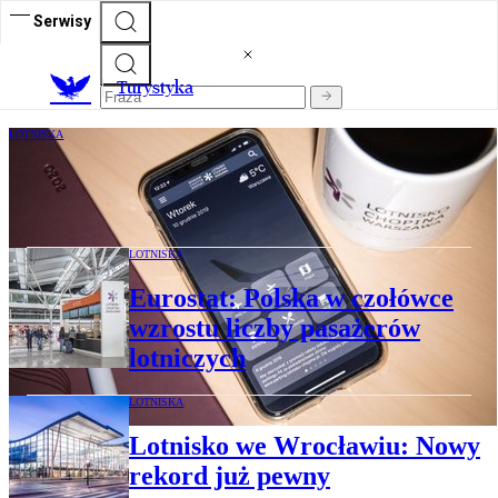
Serwisy
T
urystyka
LOTNISKA
Lotnisko Chopina pochwaliło się nową
aplikacją
LOTNISKA
Eurostat: Polska w czołówce
wzrostu liczby pasażerów
lotniczych
LOTNISKA
Lotnisko we Wrocławiu: Nowy
rekord już pewny