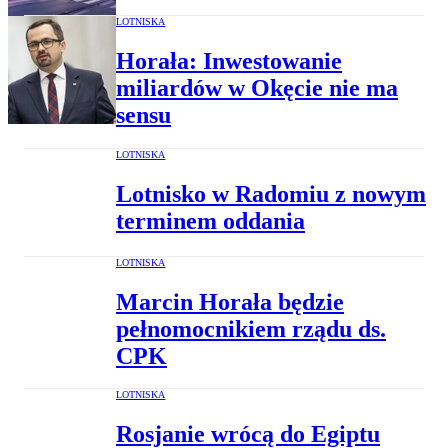
LOTNISKA
Horała: Inwestowanie
miliardów w Okęcie nie ma
sensu
LOTNISKA
Lotnisko w Radomiu z nowym
terminem oddania
LOTNISKA
Marcin Horała będzie
pełnomocnikiem rządu ds.
CPK
LOTNISKA
Rosjanie wrócą do Egiptu