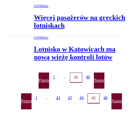
LOTNISKA
Więcej pasażerów na greckich
lotniskach
LOTNISKA
Lotnisko w Katowicach ma
nową wieżę kontroli lotów
1
...
46
45
Poprzednia
Następna
1
...
42
43
44
46
45
Poprzednia
Następna