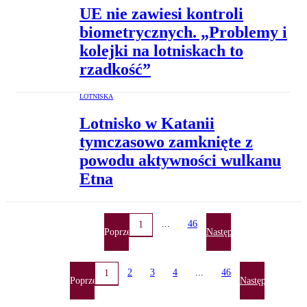
UE nie zawiesi kontroli
biometrycznych. „Problemy i
kolejki na lotniskach to
rzadkość”
LOTNISKA
Lotnisko w Katanii
tymczasowo zamknięte z
powodu aktywności wulkanu
Etna
...
46
1
Poprzednia
Następna
2
3
4
...
46
1
Poprzednia
Następna