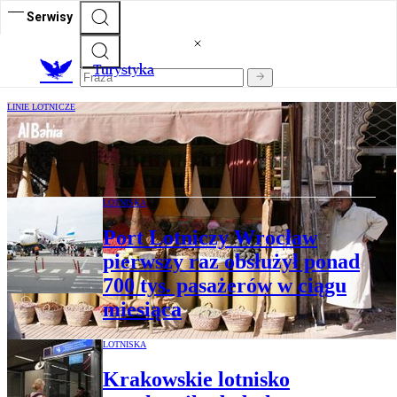
Serwisy
T
urystyka
LINIE LOTNICZE
Ryanair uruchamia nowe połączenie z
Krakowa. „Jeszcze nikt tam nie latał”
LOTNISKA
Port Lotniczy Wrocław
pierwszy raz obsłużył ponad
700 tys. pasażerów w ciągu
miesiąca
LOTNISKA
Krakowskie lotnisko