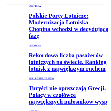
LOTNISKA
Polskie Porty Lotnicze:
Modernizacja Lotniska
Chopina wchodzi w decydującą
fazę
LOTNISKA
Rekordowa liczba pasażerów
lotniczych na świecie. Ranking
lotnisk z największym ruchem
POPULARNE TRENDY
Turyści nie opuszczają Grecji.
Polacy w czołówce
największych miłośników wysp