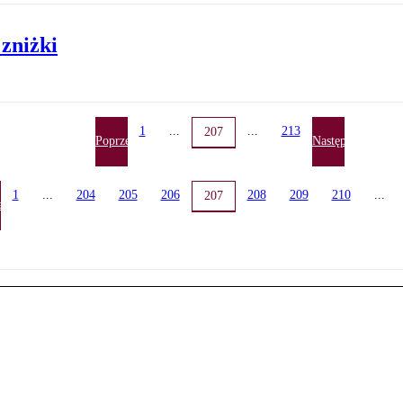
zniżki
1
...
...
213
207
Poprzednia
Następna
1
...
204
205
206
208
209
210
...
207
ednia