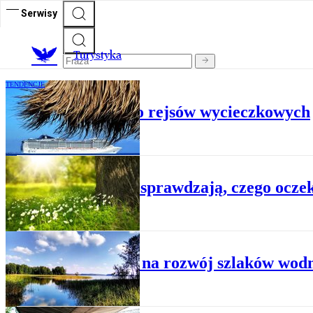
Serwisy
T
urystyka
TENDENCJE
Turcy dopłacają do rejsów wycieczkowych
TENDENCJE
Leśnicy sprawdzają, czego oczek
TENDENCJE
Miliony na rozwój szlaków wo
TENDENCJE