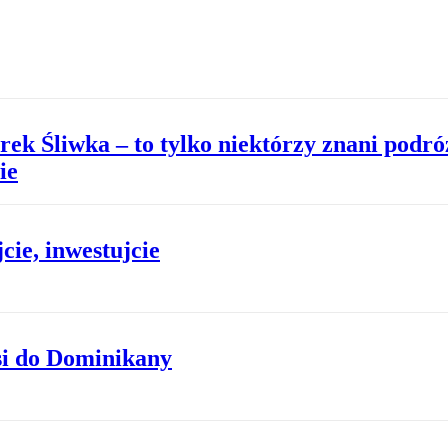
ek Śliwka – to tylko niektórzy znani podró
ie
ie, inwestujcie
si do Dominikany