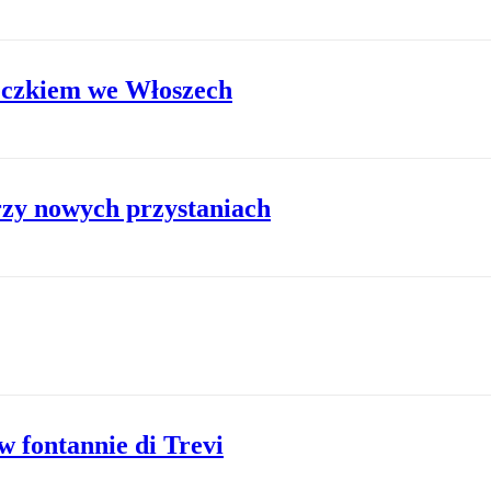
eczkiem we Włoszech
rzy nowych przystaniach
 w fontannie di Trevi