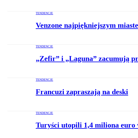
TENDENCJE
Venzone najpiękniejszym miast
TENDENCJE
„Zefir” i „Laguna” zacumują p
TENDENCJE
Francuzi zapraszają na deski
TENDENCJE
Turyści utopili 1,4 miliona euro