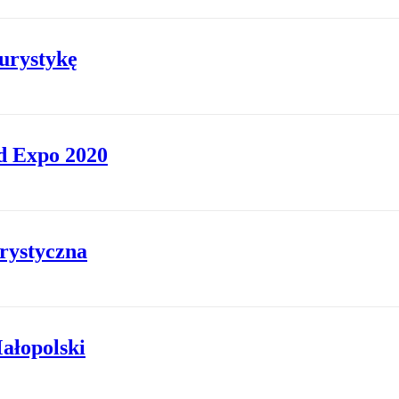
turystykę
d Expo 2020
rystyczna
Małopolski