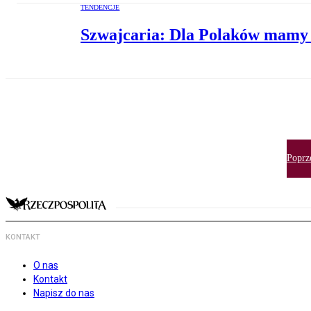
TENDENCJE
Szwajcaria: Dla Polaków mamy 
Poprz
KONTAKT
O nas
Kontakt
Napisz do nas