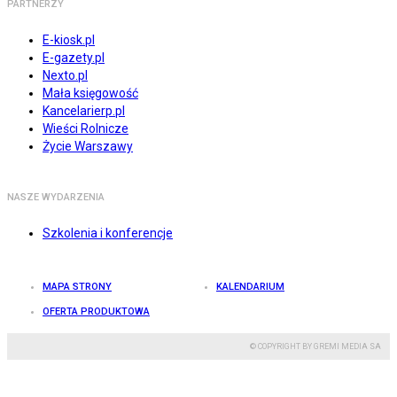
PARTNERZY
E-kiosk.pl
E-gazety.pl
Nexto.pl
Mała księgowość
Kancelarierp.pl
Wieści Rolnicze
Życie Warszawy
NASZE WYDARZENIA
Szkolenia i konferencje
MAPA STRONY
KALENDARIUM
OFERTA PRODUKTOWA
© COPYRIGHT BY GREMI MEDIA SA