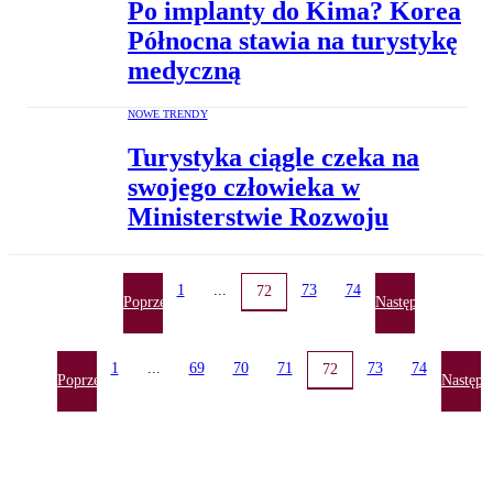
Po implanty do Kima? Korea
Północna stawia na turystykę
medyczną
NOWE TRENDY
Turystyka ciągle czeka na
swojego człowieka w
Ministerstwie Rozwoju
1
...
73
74
72
Poprzednia
Następna
1
...
69
70
71
73
74
72
Poprzednia
Następn