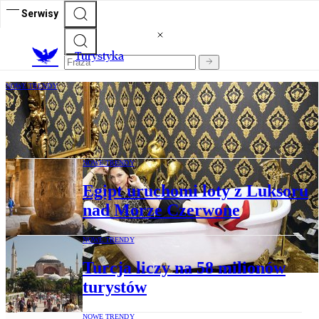
Serwisy
T
urystyka
NOWE TRENDY
Dubaj – Królestwo Selfie oferuje pomysły
na zdjęcia
NOWE TRENDY
Egipt uruchomi loty z Luksoru
nad Morze Czerwone
NOWE TRENDY
Turcja liczy na 58 milionów
turystów
NOWE TRENDY