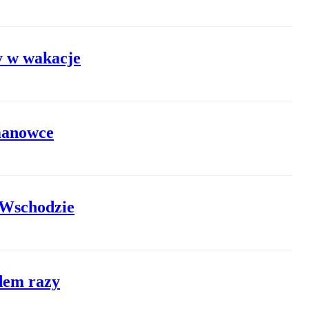
y w wakacje
 manowce
 Wschodzie
edem razy