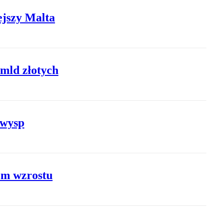
ejszy Malta
 mld złotych
 wysp
rem wzrostu