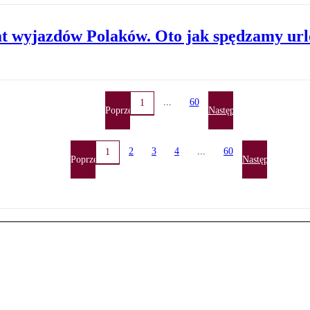
at wyjazdów Polaków. Oto jak spędzamy ur
...
60
1
Poprzednia
Następna
2
3
4
...
60
1
Poprzednia
Następna