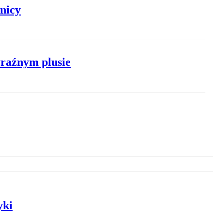
nicy
yraźnym plusie
yki