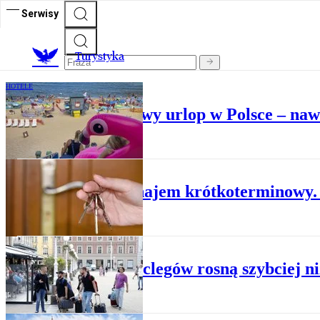
Serwisy
T
urystyka
HOTELE
Analiza. Wrześniowy urlop w Polsce – nawe
APARTAMENTY
Spór o najem krótkoterminowy. 
HOTELE
Ceny noclegów rosną szybciej ni
HOTELE