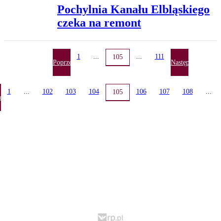
Pochylnia Kanału Elbląskiego
czeka na remont
1
...
...
111
105
Poprzednia
Następna
1
...
102
103
104
106
107
108
...
105
ednia