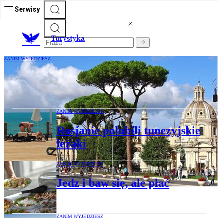
Serwisy
T
urystyka
ZANIM WYJEDZIESZ
Włochy kuszą bogaczy podatkiem
liniowym
ZANIM WYJEDZIESZ
Rosjanie polubili tunezyjskie
leżaki
ZANIM WYJEDZIESZ
Jedz i baw się, ale płać
ZANIM WYJEDZIESZ