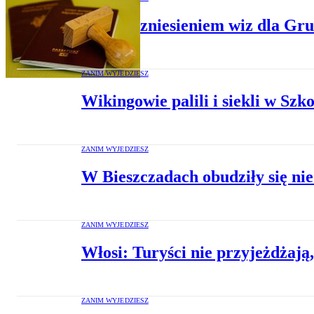
Unia za zniesieniem wiz dla Gr
ZANIM WYJEDZIESZ
Wikingowie palili i siekli w Szko
ZANIM WYJEDZIESZ
W Bieszczadach obudziły się ni
ZANIM WYJEDZIESZ
Włosi: Turyści nie przyjeżdżają,
ZANIM WYJEDZIESZ