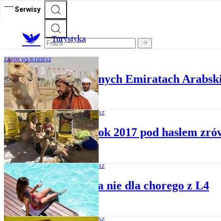
Serwisy
T
urystyka
ZANIM WYJEDZIESZ
Zima w Zjednoczonych Emiratach Arabsk
ZANIM WYJEDZIESZ
ONZ: Rok 2017 pod hasłem zrów
ZANIM WYJEDZIESZ
Tanzania nie dla chorego z L4
ZANIM WYJEDZIESZ