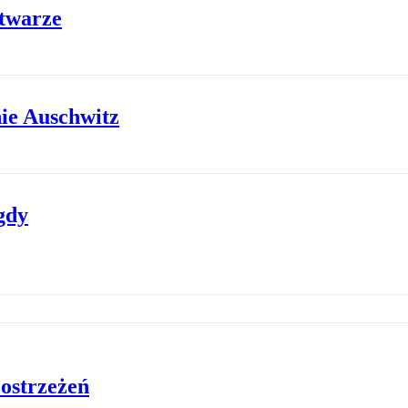
twarze
ie Auschwitz
gdy
ostrzeżeń