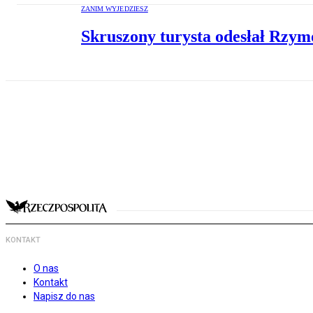
ZANIM WYJEDZIESZ
Skruszony turysta odesłał Rzy
KONTAKT
O nas
Kontakt
Napisz do nas