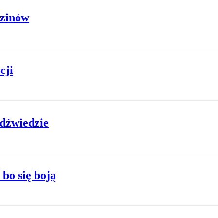
uzinów
cji
edźwiedzie
 bo się boją