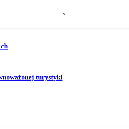
ich
noważonej turystyki