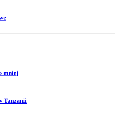
owe
o mniej
w Tanzanii