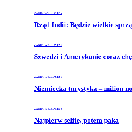
ZANIM WYJEDZIESZ
Rząd Indii: Będzie wielkie sprz
ZANIM WYJEDZIESZ
Szwedzi i Amerykanie coraz chę
ZANIM WYJEDZIESZ
Niemiecka turystyka – milion n
ZANIM WYJEDZIESZ
Najpierw selfie, potem paka