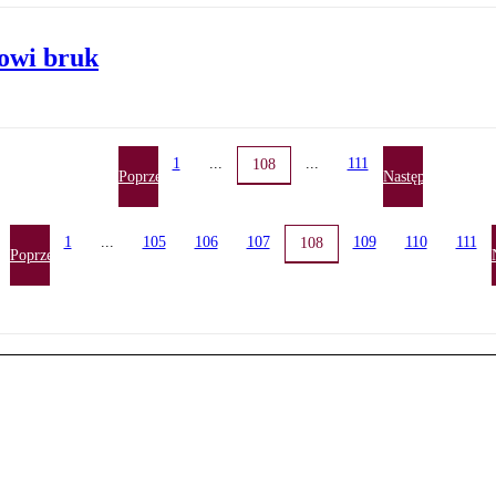
mowi bruk
1
...
...
111
108
Poprzednia
Następna
1
...
105
106
107
109
110
111
108
Poprzednia