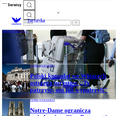
Serwisy
T
urystyka
ZANIM WYJEDZIESZ
Straciłeś pieniądze na wakacjach? ECK
pomoże rozwiązać spór z firmą i
odzyskać pieniądze
ZANIM WYJEDZIESZ
Polski konsulat we Włoszech
ostrzega turystów. „Ty
patrzysz, oni już wypatrzyli"
ZANIM WYJEDZIESZ
Notre-Dame ogranicza