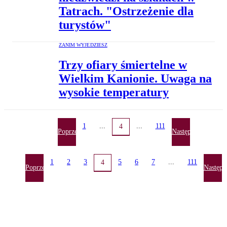
Tatrach. "Ostrzeżenie dla
turystów"
ZANIM WYJEDZIESZ
Trzy ofiary śmiertelne w
Wielkim Kanionie. Uwaga na
wysokie temperatury
1
...
...
111
4
Poprzednia
Następna
1
2
3
5
6
7
...
111
4
Poprzednia
Następn