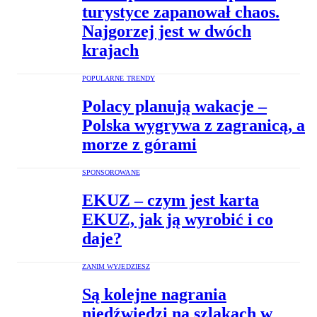
turystyce zapanował chaos.
Najgorzej jest w dwóch
krajach
POPULARNE TRENDY
Polacy planują wakacje –
Polska wygrywa z zagranicą, a
morze z górami
SPONSOROWANE
EKUZ – czym jest karta
EKUZ, jak ją wyrobić i co
daje?
ZANIM WYJEDZIESZ
Są kolejne nagrania
niedźwiedzi na szlakach w