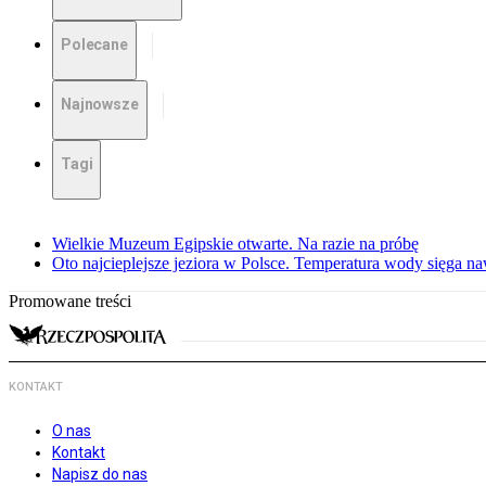
Polecane
Najnowsze
Tagi
Wielkie Muzeum Egipskie otwarte. Na razie na próbę
Oto najcieplejsze jeziora w Polsce. Temperatura wody sięga na
Promowane treści
KONTAKT
O nas
Kontakt
Napisz do nas