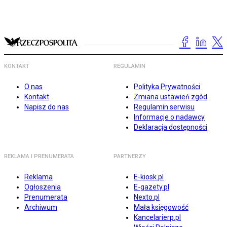
KONTAKT
REGULAMIN
O nas
Polityka Prywatności
Kontakt
Zmiana ustawień zgód
Napisz do nas
Regulamin serwisu
Informacje o nadawcy
Deklaracja dostępności
REKLAMA I PRENUMERATA
PARTNERZY
Reklama
E-kiosk.pl
Ogłoszenia
E-gazety.pl
Prenumerata
Nexto.pl
Archiwum
Mała księgowość
Kancelarierp.pl