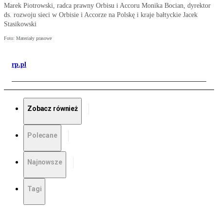
Marek Piotrowski, radca prawny Orbisu i Accoru Monika Bocian, dyrektor
ds. rozwoju sieci w Orbisie i Accorze na Polskę i kraje bałtyckie Jacek
Stasikowski
Foto: Materiały prasowe
rp.pl
Zobacz również
Polecane
Najnowsze
Tagi