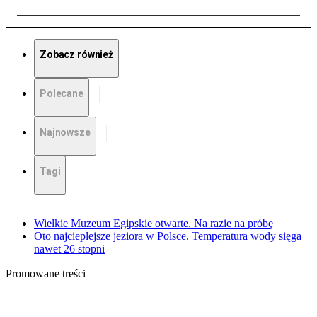
Zobacz również
Polecane
Najnowsze
Tagi
Wielkie Muzeum Egipskie otwarte. Na razie na próbę
Oto najcieplejsze jeziora w Polsce. Temperatura wody sięga
nawet 26 stopni
Promowane treści