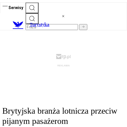
Serwisy
T
urystyka
Brytyjska branża lotnicza przeciw
pijanym pasażerom