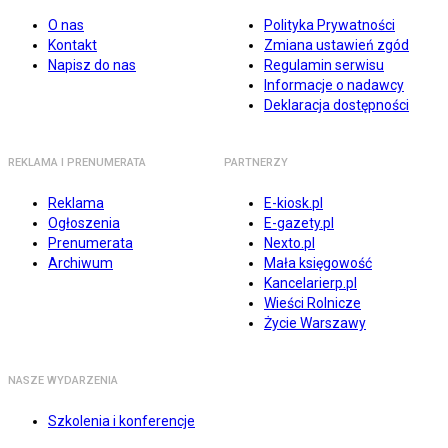
O nas
Polityka Prywatności
Kontakt
Zmiana ustawień zgód
Napisz do nas
Regulamin serwisu
Informacje o nadawcy
Deklaracja dostępności
REKLAMA I PRENUMERATA
PARTNERZY
Reklama
E-kiosk.pl
Ogłoszenia
E-gazety.pl
Prenumerata
Nexto.pl
Archiwum
Mała księgowość
Kancelarierp.pl
Wieści Rolnicze
Życie Warszawy
NASZE WYDARZENIA
Szkolenia i konferencje