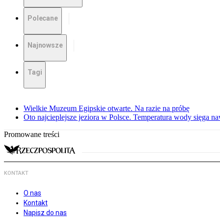
Polecane
Najnowsze
Tagi
Wielkie Muzeum Egipskie otwarte. Na razie na próbę
Oto najcieplejsze jeziora w Polsce. Temperatura wody sięga na
Promowane treści
KONTAKT
O nas
Kontakt
Napisz do nas