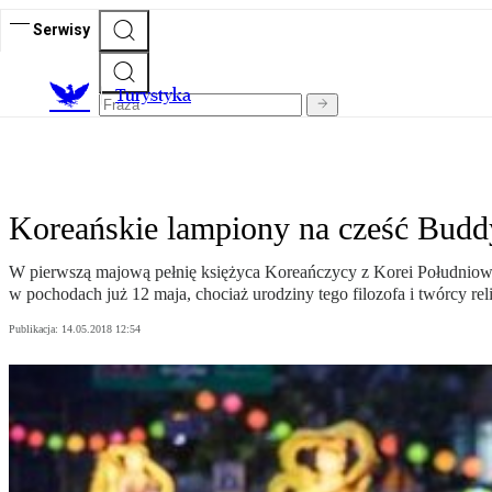
Serwisy
T
urystyka
Koreańskie lampiony na cześć Budd
W pierwszą majową pełnię księżyca Koreańczycy z Korei Południow
w pochodach już 12 maja, chociaż urodziny tego filozofa i twórcy rel
Publikacja:
14.05.2018 12:54