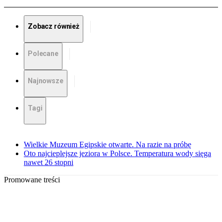
Zobacz również
Polecane
Najnowsze
Tagi
Wielkie Muzeum Egipskie otwarte. Na razie na próbę
Oto najcieplejsze jeziora w Polsce. Temperatura wody sięga
nawet 26 stopni
Promowane treści