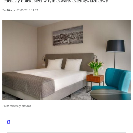
jedenasty obiekt sieci w tym czwarty czterogwiazdkowy
Publikacja:
02.05.2019 11:12
Foto: materiały prasowe
ff