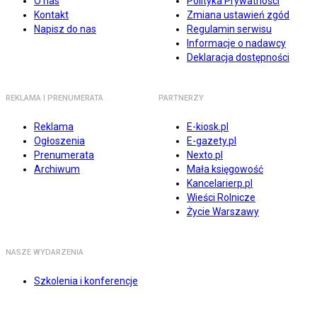
O nas
Polityka Prywatności
Kontakt
Zmiana ustawień zgód
Napisz do nas
Regulamin serwisu
Informacje o nadawcy
Deklaracja dostępności
REKLAMA I PRENUMERATA
PARTNERZY
Reklama
E-kiosk.pl
Ogłoszenia
E-gazety.pl
Prenumerata
Nexto.pl
Archiwum
Mała księgowość
Kancelarierp.pl
Wieści Rolnicze
Życie Warszawy
NASZE WYDARZENIA
Szkolenia i konferencje