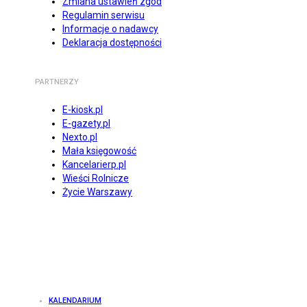
Zmiana ustawień zgód
Regulamin serwisu
Informacje o nadawcy
Deklaracja dostępności
PARTNERZY
E-kiosk.pl
E-gazety.pl
Nexto.pl
Mała księgowość
Kancelarierp.pl
Wieści Rolnicze
Życie Warszawy
KALENDARIUM