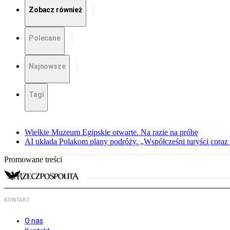
Zobacz również
Polecane
Najnowsze
Tagi
Wielkie Muzeum Egipskie otwarte. Na razie na próbę
AI układa Polakom plany podróży. „Współcześni turyści coraz 
Promowane treści
KONTAKT
O nas