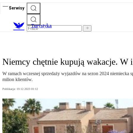
Serwisy
T
urystyka
Niemcy chętnie kupują wakacje. W ic
W ramach wczesnej sprzedaży wyjazdów na sezon 2024 niemiecka spół
milion klientów.
Publikacja:
19.12.2023 01:12