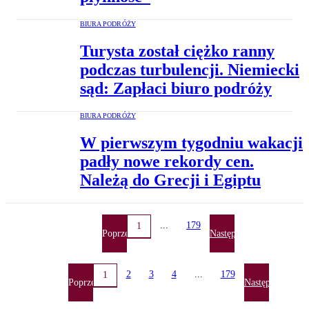
BIURA PODRÓŻY
Turysta został ciężko ranny
podczas turbulencji. Niemiecki
sąd: Zapłaci biuro podróży
BIURA PODRÓŻY
W pierwszym tygodniu wakacji
padły nowe rekordy cen.
Należą do Grecji i Egiptu
...
179
1
Poprzednia
Następna
2
3
4
...
179
1
Poprzednia
Następna