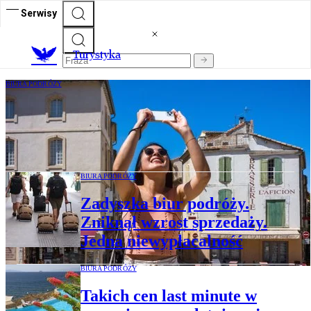
Serwisy
T
urystyka
BIURA PODRÓŻY
AI układa Polakom plany podróży.
„Współcześni turyści coraz bardziej
cyfrowi”
BIURA PODRÓŻY
Zadyszka biur podróży.
Zniknął wzrost sprzedaży.
Jedna niewypłacalność
BIURA PODRÓŻY
Takich cen last minute w