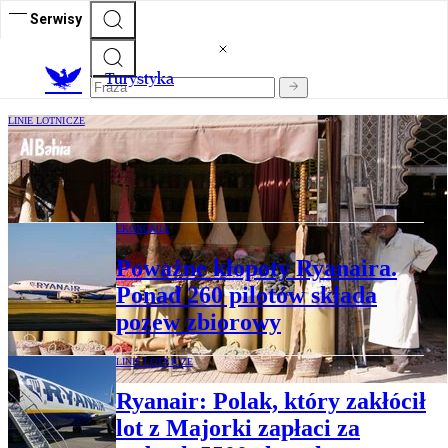
Serwisy
T
urystyka
LINIE LOTNICZE
Ryanair uruchamia nowe połączenie z
Krakowa. „Jeszcze nikt tam nie latał”
EKONOMIA
Poważne kłopoty Ryanaira.
Ponad 260 pilotów składa
pozew zbiorowy
LINIE LOTNICZE
Ryanair: Polak, który zakłócił
lot z Majorki zapłaci za