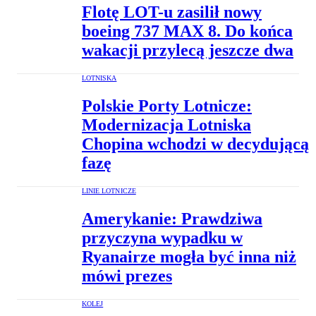
Flotę LOT-u zasilił nowy
boeing 737 MAX 8. Do końca
wakacji przylecą jeszcze dwa
LOTNISKA
Polskie Porty Lotnicze:
Modernizacja Lotniska
Chopina wchodzi w decydującą
fazę
LINIE LOTNICZE
Amerykanie: Prawdziwa
przyczyna wypadku w
Ryanairze mogła być inna niż
mówi prezes
KOLEJ