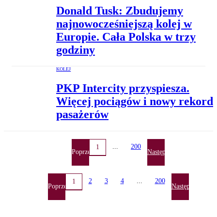
Donald Tusk: Zbudujemy
najnowocześniejszą kolej w
Europie. Cała Polska w trzy
godziny
KOLEJ
PKP Intercity przyspiesza.
Więcej pociągów i nowy rekord
pasażerów
...
200
1
Poprzednia
Następna
2
3
4
...
200
1
Poprzednia
Następna