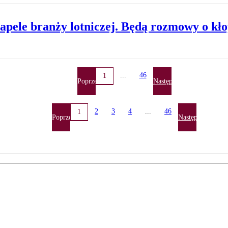
apele branży lotniczej. Będą rozmowy o kło
...
46
1
Poprzednia
Następna
2
3
4
...
46
1
Poprzednia
Następna