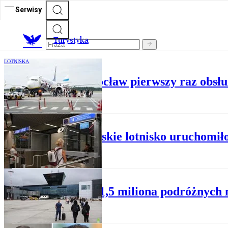
Serwisy
T
urystyka
LOTNISKA
Port Lotniczy Wrocław pierwszy raz obsłu
LOTNISKA
Krakowskie lotnisko uruchomił
LOTNISKA
Prawie 1,5 miliona podróżnych 
LOTNISKA