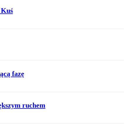
z Kuś
ącą fazę
większym ruchem