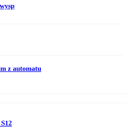
 wysp
em z automatu
 S12