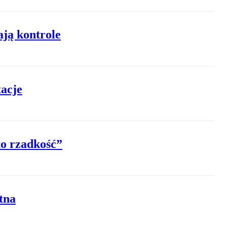
ają kontrole
acje
to rzadkość”
tna