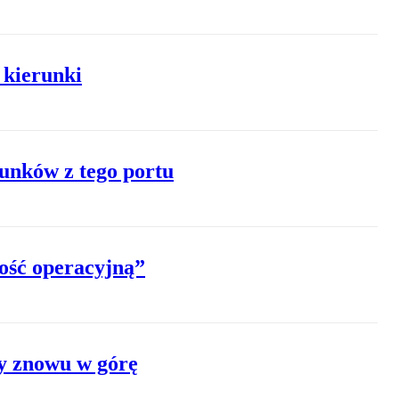
 kierunki
unków z tego portu
ość operacyjną”
y znowu w górę