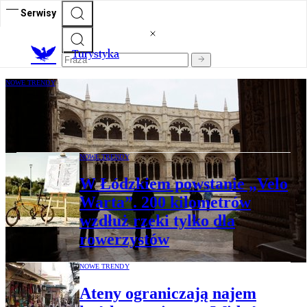
Serwisy
T
urystyka
NOWE TRENDY
Polacy liderami wzrostu liczby turystów
w Portugalii. Zostawili pół miliarda euro
NOWE TRENDY
W Łódzkiem powstanie „Velo
Warta”. 200 kilometrów
wzdłuż rzeki tylko dla
rowerzystów
NOWE TRENDY
Ateny ograniczają najem