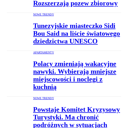
Rozszerzają pozew zbiorowy
NOWE TRENDY
Tunezyjskie miasteczko Sidi
Bou Said na liście światowego
dziedzictwa UNESCO
APARTAMENTY
Polacy zmieniają wakacyjne
nawyki. Wybierają mniejsze
miejscowości i noclegi z
kuchnią
NOWE TRENDY
Powstaje Komitet Kryzysowy
Turystyki. Ma chronić
podróżnych w sytuacjach