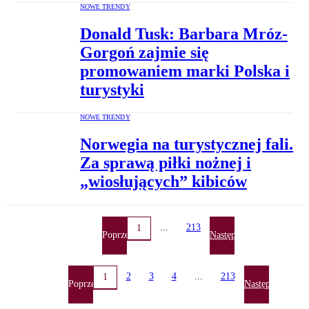
NOWE TRENDY
Donald Tusk: Barbara Mróz-
Gorgoń zajmie się
promowaniem marki Polska i
turystyki
NOWE TRENDY
Norwegia na turystycznej fali.
Za sprawą piłki nożnej i
„wiosłujących” kibiców
...
213
1
Poprzednia
Następna
2
3
4
...
213
1
Poprzednia
Następna