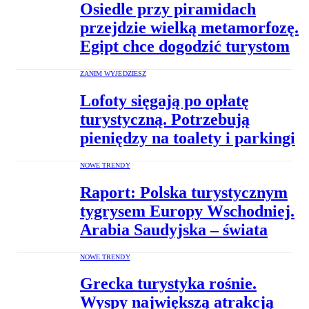
Osiedle przy piramidach
przejdzie wielką metamorfozę.
Egipt chce dogodzić turystom
ZANIM WYJEDZIESZ
Lofoty sięgają po opłatę
turystyczną. Potrzebują
pieniędzy na toalety i parkingi
NOWE TRENDY
Raport: Polska turystycznym
tygrysem Europy Wschodniej.
Arabia Saudyjska – świata
NOWE TRENDY
Grecka turystyka rośnie.
Wyspy największą atrakcją