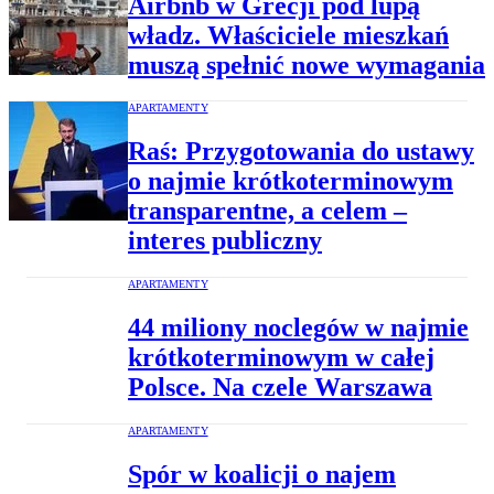
Airbnb w Grecji pod lupą
władz. Właściciele mieszkań
muszą spełnić nowe wymagania
APARTAMENTY
Raś: Przygotowania do ustawy
o najmie krótkoterminowym
transparentne, a celem –
interes publiczny
APARTAMENTY
44 miliony noclegów w najmie
krótkoterminowym w całej
Polsce. Na czele Warszawa
APARTAMENTY
Spór w koalicji o najem