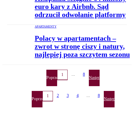
euro kary z Airbnb. Sąd
odrzucił odwołanie platformy
APARTAMENTY
Polacy w apartamentach –
zwrot w stronę ciszy i natury,
najlepiej poza szczytem sezonu
...
8
1
Poprzednia
Następna
2
3
4
...
8
1
Poprzednia
Następna