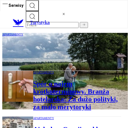
Serwisy
T
urystyka
APARTAMENTY
Polacy zmieniają wakacyjne nawyki.
Wybierają mniejsze miejscowości i
noclegi z kuchnią
APARTAMENTY
Spór o najem
krótkoterminowy. Branża
hotelarska: Za dużo polityki,
za mało merytoryki
APARTAMENTY