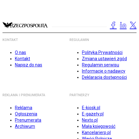
KONTAKT
REGULAMIN
O nas
Polityka Prywatności
Kontakt
Zmiana ustawień zgód
Napisz do nas
Regulamin serwisu
Informacje o nadawcy
Deklaracja dostępności
REKLAMA I PRENUMERATA
PARTNERZY
Reklama
E-kiosk.pl
Ogłoszenia
E-gazety.pl
Prenumerata
Nexto.pl
Archiwum
Mała księgowość
Kancelarierp.pl
Wieści Rolnicze