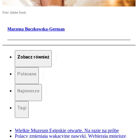
Foto: Adobe Stock
Marzena Buczkowska-German
Zobacz również
Polecane
Najnowsze
Tagi
Wielkie Muzeum Egipskie otwarte. Na razie na próbę
Polacy zmieniają wakacyjne nawyki. Wybierają mniejsze