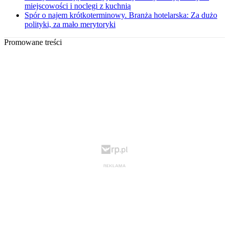
miejscowości i noclegi z kuchnią
Spór o najem krótkoterminowy. Branża hotelarska: Za dużo
polityki, za mało merytoryki
Promowane treści