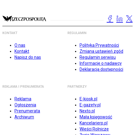
KONTAKT
REGULAMIN
O nas
Polityka Prywatności
Kontakt
Zmiana ustawień zgód
Napisz do nas
Regulamin serwisu
Informacje o nadawcy
Deklaracja dostępności
REKLAMA I PRENUMERATA
PARTNERZY
Reklama
E-kiosk.pl
Ogłoszenia
E-gazety.pl
Prenumerata
Nexto.pl
Archiwum
Mała księgowość
Kancelarierp.pl
Wieści Rolnicze