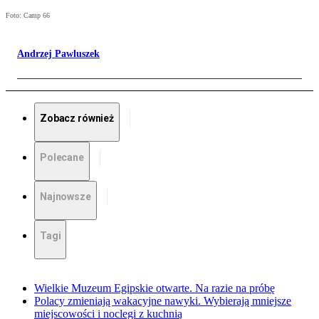
Foto: Camp 66
Andrzej Pawluszek
Zobacz również
Polecane
Najnowsze
Tagi
Wielkie Muzeum Egipskie otwarte. Na razie na próbę
Polacy zmieniają wakacyjne nawyki. Wybierają mniejsze
miejscowości i noclegi z kuchnią