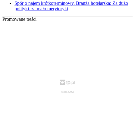
Spór o najem krótkoterminowy. Branża hotelarska: Za dużo
polityki, za mało merytoryki
Promowane treści