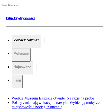
Foto: Bloomberg
Filip Frydrykiewicz
Zobacz również
Polecane
Najnowsze
Tagi
Wielkie Muzeum Egipskie otwarte. Na razie na próbę
Polacy zmieniają wakacyjne nawyki. Wybierają mniejsze
miejscowości i noclegi z kuchnią