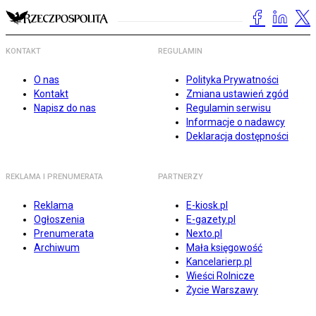
KONTAKT
REGULAMIN
O nas
Polityka Prywatności
Kontakt
Zmiana ustawień zgód
Napisz do nas
Regulamin serwisu
Informacje o nadawcy
Deklaracja dostępności
REKLAMA I PRENUMERATA
PARTNERZY
Reklama
E-kiosk.pl
Ogłoszenia
E-gazety.pl
Prenumerata
Nexto.pl
Archiwum
Mała księgowość
Kancelarierp.pl
Wieści Rolnicze
Życie Warszawy