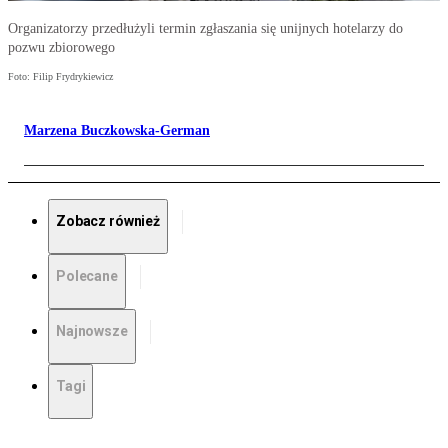
Organizatorzy przedłużyli termin zgłaszania się unijnych hotelarzy do
pozwu zbiorowego
Foto: Filip Frydrykiewicz
Marzena Buczkowska-German
Zobacz również
Polecane
Najnowsze
Tagi