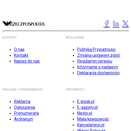
KONTAKT
REGULAMIN
O nas
Polityka Prywatności
Kontakt
Zmiana ustawień zgód
Napisz do nas
Regulamin serwisu
Informacje o nadawcy
Deklaracja dostępności
REKLAMA I PRENUMERATA
PARTNERZY
Reklama
E-kiosk.pl
Ogłoszenia
E-gazety.pl
Prenumerata
Nexto.pl
Archiwum
Mała księgowość
Kancelarierp.pl
Wieści Rolnicze