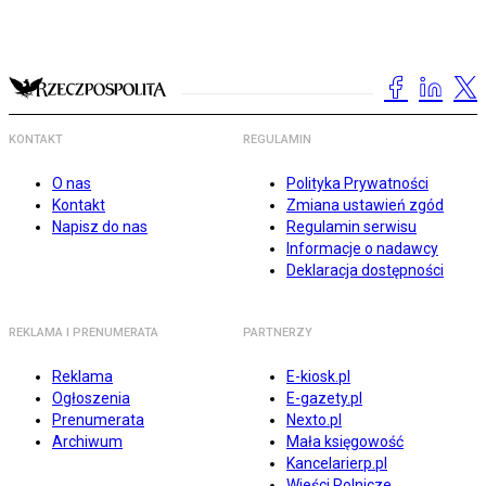
KONTAKT
REGULAMIN
O nas
Polityka Prywatności
Kontakt
Zmiana ustawień zgód
Napisz do nas
Regulamin serwisu
Informacje o nadawcy
Deklaracja dostępności
REKLAMA I PRENUMERATA
PARTNERZY
Reklama
E-kiosk.pl
Ogłoszenia
E-gazety.pl
Prenumerata
Nexto.pl
Archiwum
Mała księgowość
Kancelarierp.pl
Wieści Rolnicze