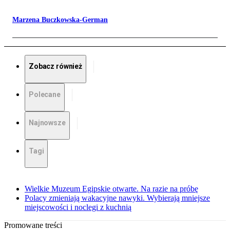
Marzena Buczkowska-German
Zobacz również
Polecane
Najnowsze
Tagi
Wielkie Muzeum Egipskie otwarte. Na razie na próbę
Polacy zmieniają wakacyjne nawyki. Wybierają mniejsze
miejscowości i noclegi z kuchnią
Promowane treści