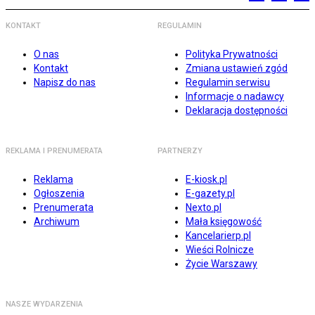
KONTAKT
REGULAMIN
O nas
Polityka Prywatności
Kontakt
Zmiana ustawień zgód
Napisz do nas
Regulamin serwisu
Informacje o nadawcy
Deklaracja dostępności
REKLAMA I PRENUMERATA
PARTNERZY
Reklama
E-kiosk.pl
Ogłoszenia
E-gazety.pl
Prenumerata
Nexto.pl
Archiwum
Mała księgowość
Kancelarierp.pl
Wieści Rolnicze
Życie Warszawy
NASZE WYDARZENIA