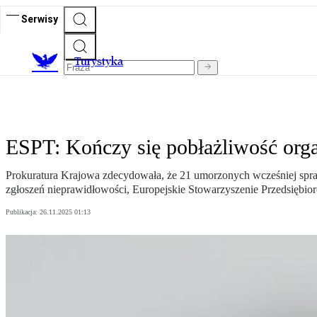
Serwisy
T
urystyka
ESPT: Kończy się pobłażliwość orga
Prokuratura Krajowa zdecydowała, że 21 umorzonych wcześniej spraw d
zgłoszeń nieprawidłowości, Europejskie Stowarzyszenie Przedsiębio
Publikacja:
26.11.2025 01:13