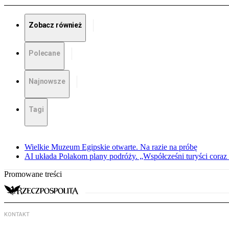
Zobacz również
Polecane
Najnowsze
Tagi
Wielkie Muzeum Egipskie otwarte. Na razie na próbę
AI układa Polakom plany podróży. „Współcześni turyści coraz 
Promowane treści
KONTAKT