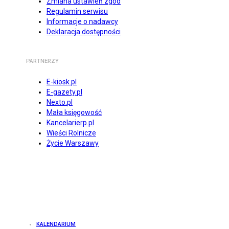
Zmiana ustawień zgód
Regulamin serwisu
Informacje o nadawcy
Deklaracja dostępności
PARTNERZY
E-kiosk.pl
E-gazety.pl
Nexto.pl
Mała księgowość
Kancelarierp.pl
Wieści Rolnicze
Życie Warszawy
KALENDARIUM