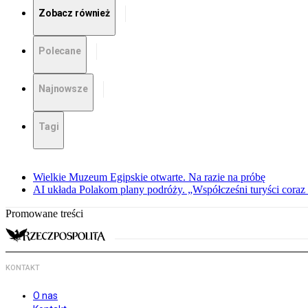
Zobacz również
Polecane
Najnowsze
Tagi
Wielkie Muzeum Egipskie otwarte. Na razie na próbę
AI układa Polakom plany podróży. „Współcześni turyści coraz 
Promowane treści
KONTAKT
O nas