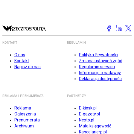
KONTAKT
REGULAMIN
O nas
Polityka Prywatności
Kontakt
Zmiana ustawień zgód
Napisz do nas
Regulamin serwisu
Informacje o nadawcy
Deklaracja dostępności
REKLAMA I PRENUMERATA
PARTNERZY
Reklama
E-kiosk.pl
Ogłoszenia
E-gazety.pl
Prenumerata
Nexto.pl
Archiwum
Mała księgowość
Kancelarierp.pl