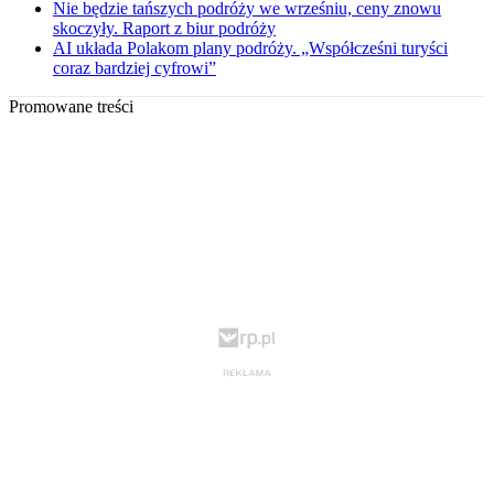
Nie będzie tańszych podróży we wrześniu, ceny znowu
skoczyły. Raport z biur podróży
AI układa Polakom plany podróży. „Współcześni turyści
coraz bardziej cyfrowi”
Promowane treści