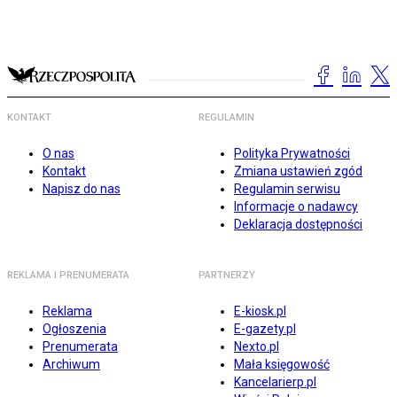
KONTAKT
REGULAMIN
O nas
Polityka Prywatności
Kontakt
Zmiana ustawień zgód
Napisz do nas
Regulamin serwisu
Informacje o nadawcy
Deklaracja dostępności
REKLAMA I PRENUMERATA
PARTNERZY
Reklama
E-kiosk.pl
Ogłoszenia
E-gazety.pl
Prenumerata
Nexto.pl
Archiwum
Mała księgowość
Kancelarierp.pl