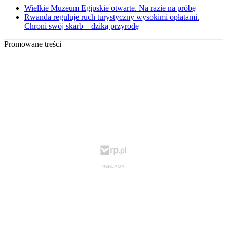
Wielkie Muzeum Egipskie otwarte. Na razie na próbę
Rwanda reguluje ruch turystyczny wysokimi opłatami.
Chroni swój skarb – dziką przyrodę
Promowane treści