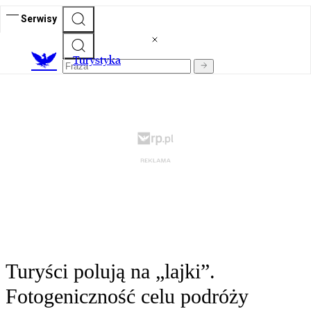
Serwisy
T
urystyka
Turyści polują na „lajki”.
Fotogeniczność celu podróży