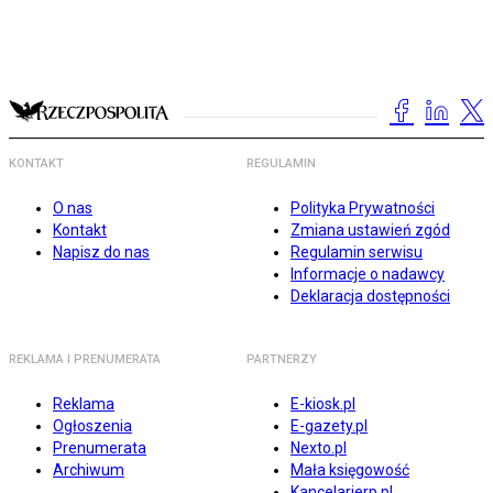
KONTAKT
REGULAMIN
O nas
Polityka Prywatności
Kontakt
Zmiana ustawień zgód
Napisz do nas
Regulamin serwisu
Informacje o nadawcy
Deklaracja dostępności
REKLAMA I PRENUMERATA
PARTNERZY
Reklama
E-kiosk.pl
Ogłoszenia
E-gazety.pl
Prenumerata
Nexto.pl
Archiwum
Mała księgowość
Kancelarierp.pl