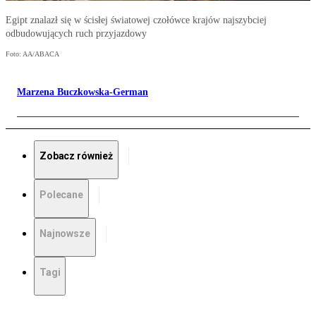
Egipt znalazł się w ścisłej światowej czołówce krajów najszybciej
odbudowujących ruch przyjazdowy
Foto: AA/ABACA
Marzena Buczkowska-German
Zobacz również
Polecane
Najnowsze
Tagi