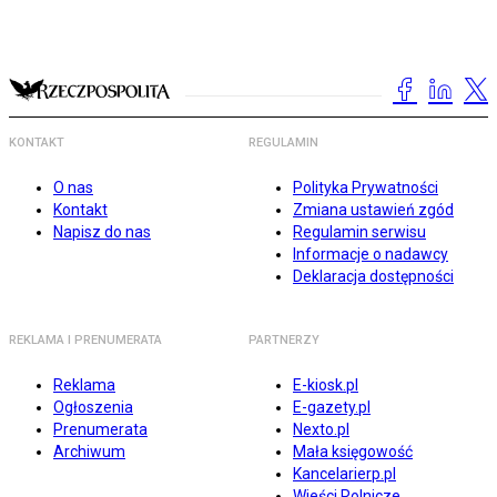
KONTAKT
REGULAMIN
O nas
Polityka Prywatności
Kontakt
Zmiana ustawień zgód
Napisz do nas
Regulamin serwisu
Informacje o nadawcy
Deklaracja dostępności
REKLAMA I PRENUMERATA
PARTNERZY
Reklama
E-kiosk.pl
Ogłoszenia
E-gazety.pl
Prenumerata
Nexto.pl
Archiwum
Mała księgowość
Kancelarierp.pl
Wieści Rolnicze