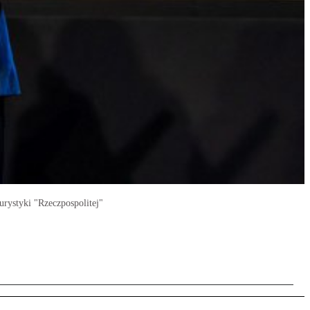
rystyki "Rzeczpospolitej"