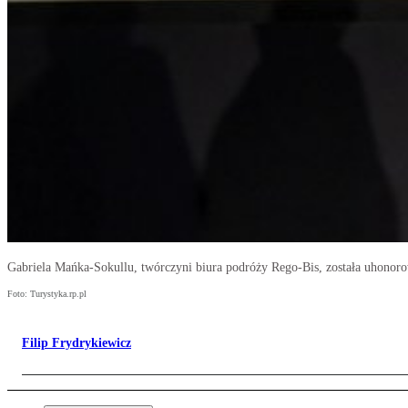
Gabriela Mańka-Sokullu, twórczyni biura podróży Rego-Bis, została uhonor
Foto: Turystyka.rp.pl
Filip Frydrykiewicz