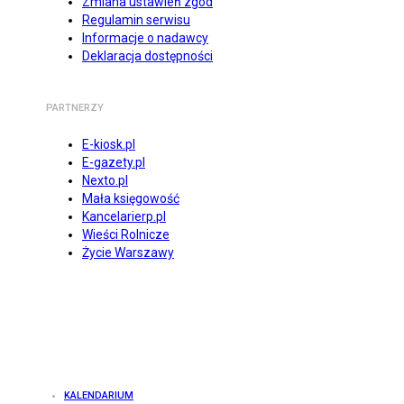
Zmiana ustawień zgód
Regulamin serwisu
Informacje o nadawcy
Deklaracja dostępności
PARTNERZY
E-kiosk.pl
E-gazety.pl
Nexto.pl
Mała księgowość
Kancelarierp.pl
Wieści Rolnicze
Życie Warszawy
KALENDARIUM