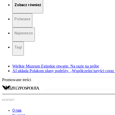
Zobacz również
Polecane
Najnowsze
Tagi
Wielkie Muzeum Egipskie otwarte. Na razie na próbę
AI układa Polakom plany podróży. „Współcześni turyści coraz 
Promowane treści
KONTAKT
O nas