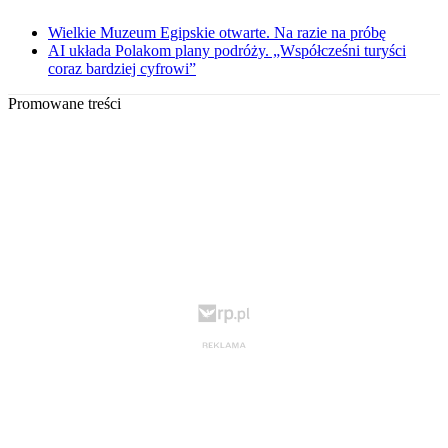
Wielkie Muzeum Egipskie otwarte. Na razie na próbę
AI układa Polakom plany podróży. „Współcześni turyści
coraz bardziej cyfrowi”
Promowane treści