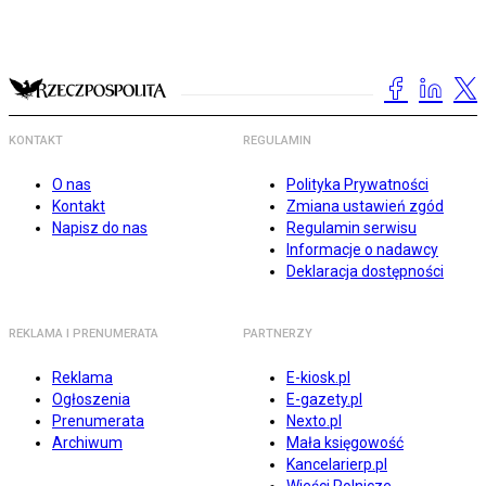
KONTAKT
REGULAMIN
O nas
Polityka Prywatności
Kontakt
Zmiana ustawień zgód
Napisz do nas
Regulamin serwisu
Informacje o nadawcy
Deklaracja dostępności
REKLAMA I PRENUMERATA
PARTNERZY
Reklama
E-kiosk.pl
Ogłoszenia
E-gazety.pl
Prenumerata
Nexto.pl
Archiwum
Mała księgowość
Kancelarierp.pl