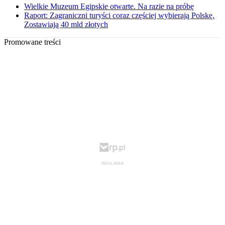
Wielkie Muzeum Egipskie otwarte. Na razie na próbę
Raport: Zagraniczni turyści coraz częściej wybierają Polskę.
Zostawiają 40 mld złotych
Promowane treści