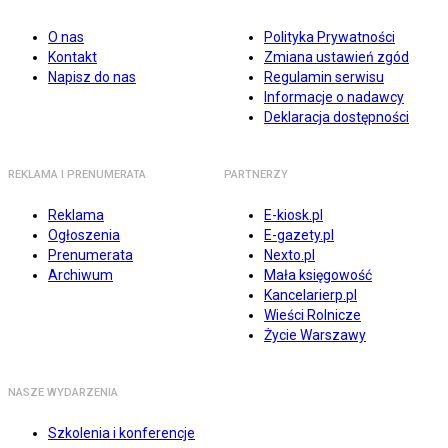
O nas
Polityka Prywatności
Kontakt
Zmiana ustawień zgód
Napisz do nas
Regulamin serwisu
Informacje o nadawcy
Deklaracja dostępności
REKLAMA I PRENUMERATA
PARTNERZY
Reklama
E-kiosk.pl
Ogłoszenia
E-gazety.pl
Prenumerata
Nexto.pl
Archiwum
Mała księgowość
Kancelarierp.pl
Wieści Rolnicze
Życie Warszawy
NASZE WYDARZENIA
Szkolenia i konferencje