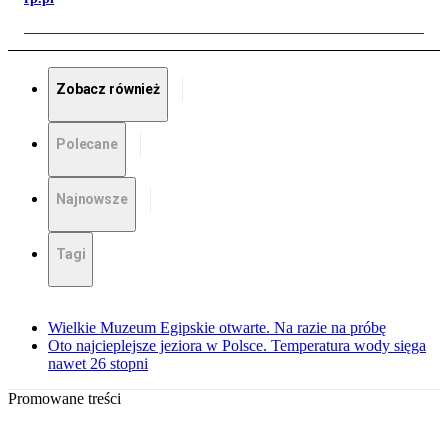
Zobacz również
Polecane
Najnowsze
Tagi
Wielkie Muzeum Egipskie otwarte. Na razie na próbę
Oto najcieplejsze jeziora w Polsce. Temperatura wody sięga
nawet 26 stopni
Promowane treści