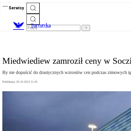
Serwisy
T
urystyka
Miedwiediew zamroził ceny w Socz
By nie dopuścić do drastycznych wzrostów cen podczas zimowych i
Publikacja:
03.10.2013 11:45