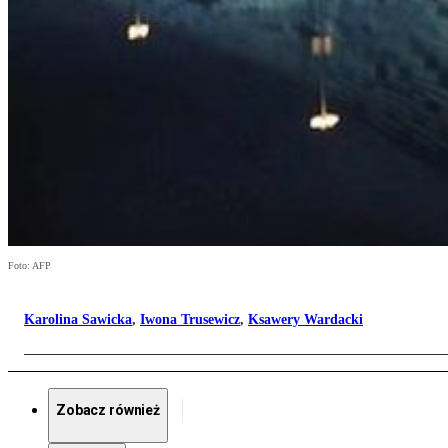
Foto: AFP
Karolina Sawicka
,
Iwona Trusewicz
,
Ksawery Wardacki
Zobacz również