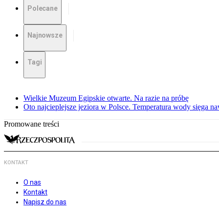
Polecane
Najnowsze
Tagi
Wielkie Muzeum Egipskie otwarte. Na razie na próbę
Oto najcieplejsze jeziora w Polsce. Temperatura wody sięga na
Promowane treści
KONTAKT
O nas
Kontakt
Napisz do nas