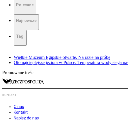
Polecane
Najnowsze
Tagi
Wielkie Muzeum Egipskie otwarte. Na razie na próbę
Oto najcieplejsze jeziora w Polsce. Temperatura wody sięga na
Promowane treści
KONTAKT
O nas
Kontakt
Napisz do nas